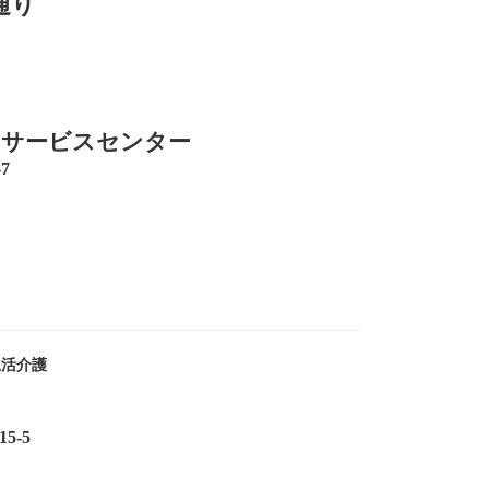
通り
イサービスセンター
7
生活介護
5-5