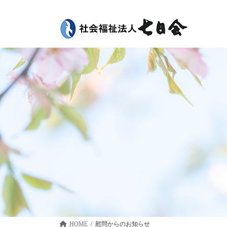
コ
ナ
ン
ビ
テ
ゲ
ン
ー
ツ
シ
へ
ョ
ス
ン
キ
に
ッ
移
プ
動
HOME
慰問