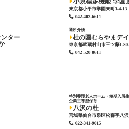
小規模多機能 学園
東京都小平市学園東町3-4-13
042-402-6611
通所介護
センター
杜の園むらやまデ
か
東京都武蔵村山市三ツ藤1-80-
042-520-0611
特別養護老人ホーム
・短期入所
企業主導型保育
八沢の杜
宮城県仙台市泉区松森字八沢1
022-341-9015