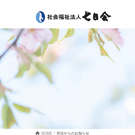
コ
ナ
ン
ビ
テ
ゲ
ン
ー
ツ
シ
へ
ョ
ス
ン
キ
に
ッ
移
プ
動
HOME
外出