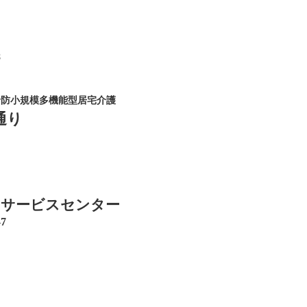
8
予防小規模多機能型居宅介護
通り
イサービスセンター
7