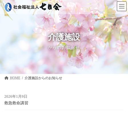
コ
ナ
ン
ビ
テ
ゲ
ン
ー
ツ
シ
へ
ョ
ス
ン
介護施設
キ
に
ッ
移
からのお知らせ
プ
動
HOME
介護施設
2026年1月9日
救急救命講習