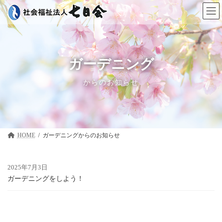
コ
ナ
ン
ビ
テ
ゲ
ン
ー
ツ
シ
へ
ョ
ス
ン
ガーデニング
キ
に
ッ
移
からのお知らせ
プ
動
HOME
ガーデニング
2025年7月3日
ガーデニングをしよう！