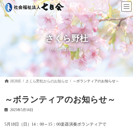
コ
ナ
ン
ビ
テ
ゲ
ン
ー
ツ
シ
へ
ョ
ス
ン
さくら野杜
キ
に
ッ
移
からのお知らせ
プ
動
HOME
さくら野杜
～ボランティアのお知らせ～
～ボランティアのお知らせ～
2025年5月16日
5月18日（日）14：00～15：00楽器演奏ボランティアで