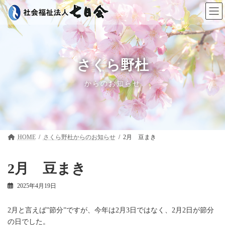
コ
ナ
ン
ビ
テ
ゲ
ン
ー
ツ
シ
へ
ョ
ス
ン
さくら野杜
キ
に
ッ
移
からのお知らせ
プ
動
HOME
さくら野杜
2月 豆まき
2月 豆まき
2025年4月19日
2月と言えば”節分”ですが、今年は2月3日ではなく、2月2日が節分
の日でした。