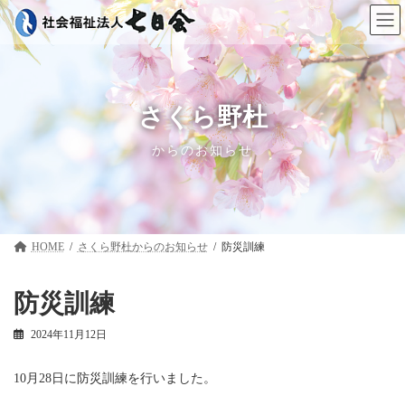
コ
ナ
ン
ビ
テ
ゲ
ン
ー
ツ
シ
へ
ョ
ス
ン
さくら野杜
キ
に
ッ
移
からのお知らせ
プ
動
HOME
さくら野杜
防災訓練
防災訓練
2024年11月12日
10月28日に防災訓練を行いました。