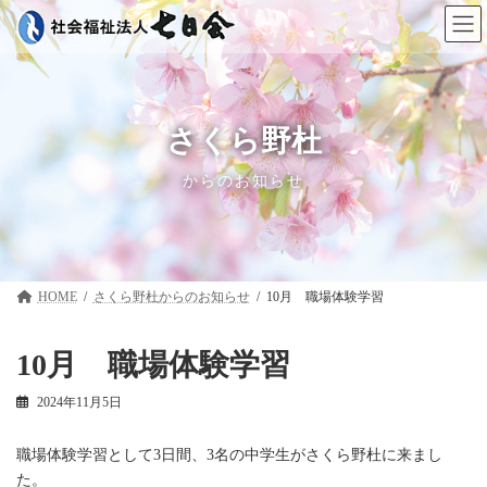
コ
ナ
ン
ビ
テ
ゲ
ン
ー
ツ
シ
へ
ョ
ス
ン
さくら野杜
キ
に
ッ
移
からのお知らせ
プ
動
HOME
さくら野杜
10月 職場体験学習
10月 職場体験学習
2024年11月5日
職場体験学習として3日間、3名の中学生がさくら野杜に来まし
た。