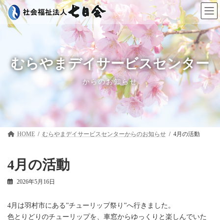
コ
ナ
ン
ビ
テ
ゲ
ン
ー
ツ
シ
へ
ョ
ス
ン
むらやまデイサービスセンター
キ
に
ッ
移
からのお知らせ
プ
動
HOME
むらやまデイサービスセンター
4月の活動
4月の活動
2026年5月16日
4月は羽村市にある”チューリップ祭り”へ行きました。
色とりどりのチューリップを、車窓からゆっくりと楽しんでいた