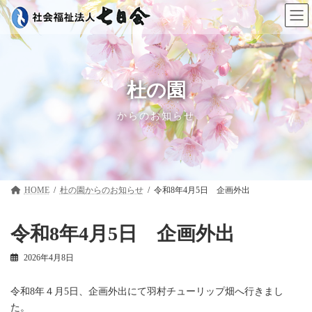
コ
ナ
ン
ビ
テ
ゲ
ン
ー
ツ
シ
へ
ョ
ス
ン
杜の園
キ
に
ッ
移
からのお知らせ
プ
動
HOME
杜の園
令和8年4月5日 企画外出
令和8年4月5日 企画外出
2026年4月8日
令和8年４月5日、企画外出にて羽村チューリップ畑へ行きまし
た。