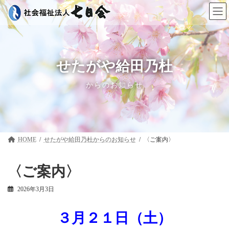
コ
ナ
ン
ビ
テ
ゲ
ン
ー
ツ
シ
へ
ョ
ス
ン
せたがや給田乃杜
キ
に
ッ
移
からのお知らせ
プ
動
HOME
せたがや給田乃杜
〈ご案内〉
〈ご案内〉
2026年3月3日
３月２１日（土）