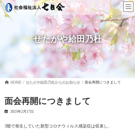
コ
ナ
ン
ビ
テ
ゲ
ン
ー
ツ
シ
へ
ョ
ス
ン
せたがや給田乃杜
キ
に
ッ
移
からのお知らせ
プ
動
HOME
せたがや給田乃杜
面会再開につきまして
面会再開につきまして
2025年2月17日
3階で発生していた新型コロナウィルス感染症は収束し、