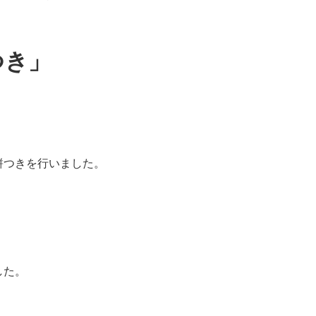
つき」
餅つきを行いました。
した。