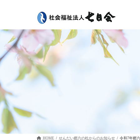
コ
ナ
ン
ビ
テ
ゲ
ン
ー
ツ
シ
へ
ョ
ス
ン
キ
に
ッ
移
プ
動
HOME
せんだい郷六の杜
令和7年郷