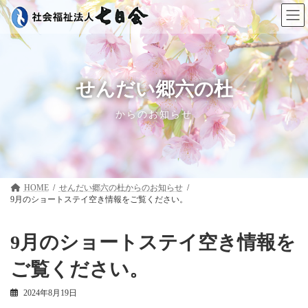
コ
ナ
ン
ビ
テ
ゲ
ン
ー
ツ
シ
へ
ョ
ス
ン
せんだい郷六の杜
キ
に
ッ
移
からのお知らせ
プ
動
HOME
せんだい郷六の杜
9月のショートステイ空き情報をご覧ください。
9月のショートステイ空き情報を
ご覧ください。
2024年8月19日