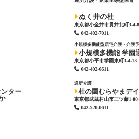
通所介護・企業主導型保育
ぬく井の杜
東京都小金井市貫井北町3-4-
042-402-7011
小規模多機能型居宅介護・介護
小規模多機能 学園
東京都小平市学園東町3-4-13
042-402-6611
通所介護
センター
杜の園むらやまデ
か
東京都武蔵村山市三ツ藤1-80-
042-520-0611