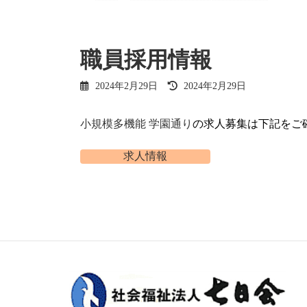
職員採用情報
最
2024年2月29日
2024年2月29日
終
更
新
小規模多機能 学園通り
の求人募集は下記をご
日
時
求人情報
: