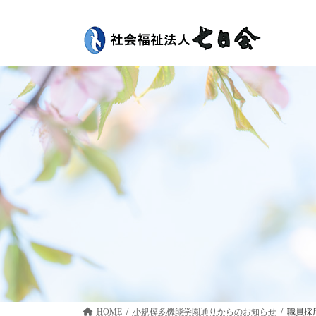
コ
ナ
ン
ビ
テ
ゲ
ン
ー
ツ
シ
へ
ョ
ス
ン
キ
に
ッ
移
プ
動
HOME
小規模多機能学園通り
職員採