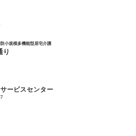
8
予防小規模多機能型居宅介護
通り
イサービスセンター
7